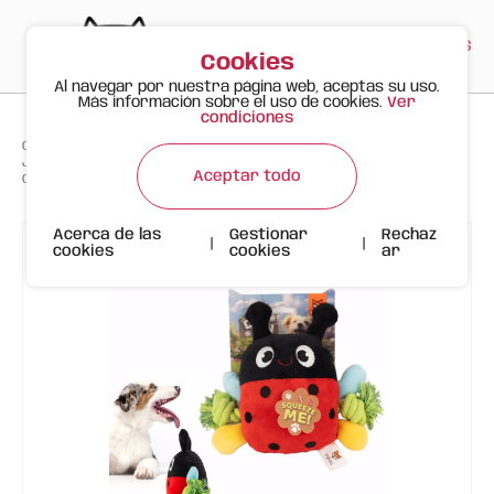
PT
EN
ES
0
Cookies
Al navegar por nuestra página web, aceptas su uso.
Más información sobre el uso de cookies.
Ver
condiciones
>
>
>
Gato Feliz
Productos
Juguete de Peluche FOFOS para Perros – Mariquita con Sonido y
Aceptar todo
Cuerda
Acerca de las
Gestionar
Rechaz
|
|
cookies
cookies
ar