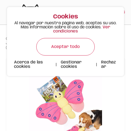
PT
EN
ES
0
Cookies
Al navegar por nuestra página web, aceptas su uso.
Más información sobre el uso de cookies.
Ver
condiciones
>
>
>
Gato Feliz
Productos
Juguete de Peluche FOFOS para Perros – Mariposa Rosa con Sonido
Aceptar todo
(Colección Primavera)
Acerca de las
Gestionar
Rechaz
|
|
cookies
cookies
ar