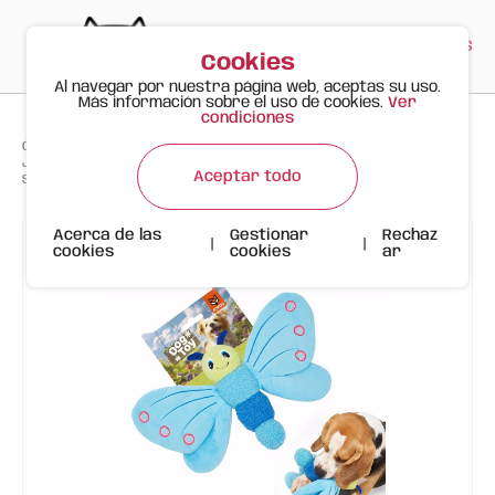
PT
EN
ES
0
Cookies
Al navegar por nuestra página web, aceptas su uso.
Más información sobre el uso de cookies.
Ver
condiciones
>
>
>
Gato Feliz
Productos
Juguete de Peluche FOFOS para Perros – Mariposa Azul Jumbo con
Aceptar todo
Sonido
Acerca de las
Gestionar
Rechaz
|
|
cookies
cookies
ar