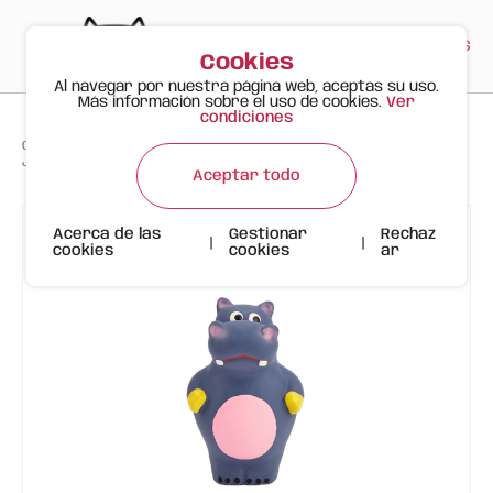
PT
EN
ES
0
Cookies
Al navegar por nuestra página web, aceptas su uso.
Más información sobre el uso de cookies.
Ver
condiciones
>
>
>
Gato Feliz
Productos
Juguete de Látex Natural Hipopótamo | FOFOS
Aceptar todo
Acerca de las
Gestionar
Rechaz
|
|
cookies
cookies
ar