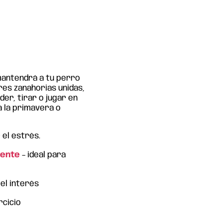
l
mantendrá a tu perro
es zanahorias unidas,
der, tirar o jugar en
a la primavera o
 el estrés.
tente
– ideal para
 el interés
rcicio