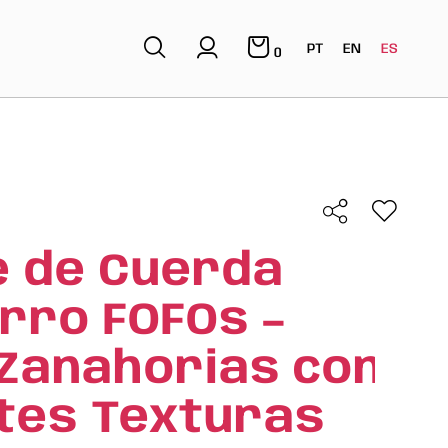
PT
EN
ES
0
e de Cuerda
rro FOFOs –
 Zanahorias con
tes Texturas