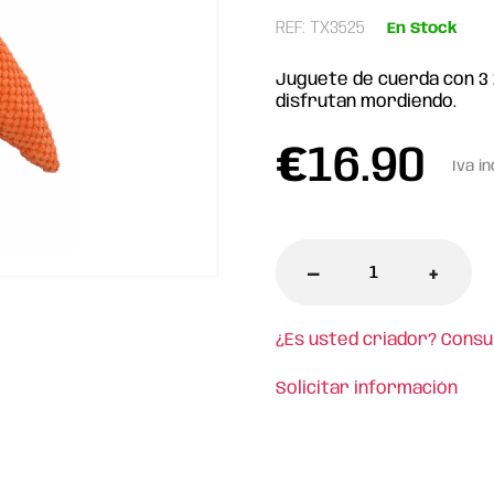
REF: TX3525
En Stock
Juguete de cuerda con 3 
disfrutan mordiendo.
€
16.90
Iva in
-
+
¿Es usted criador? Consu
Solicitar información