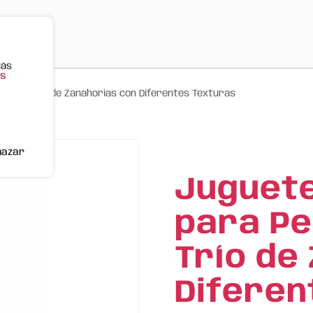
Más
s
FOs – Trío de Zanahorias con Diferentes Texturas
hazar
Juguet
para Pe
Trío de
Diferen