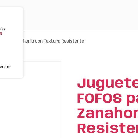
Más
s
rro – Zanahoria con Textura Resistente
hazar
Juguet
FOFOS p
Zanahor
Resiste