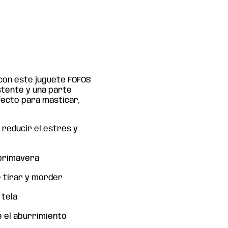
l
 con este juguete FOFOS
stente y una parte
fecto para masticar,
a reducir el estrés y
 primavera
 tirar y morder
 tela
 el aburrimiento