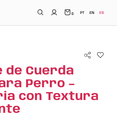
PT
EN
ES
0
e de Cuerda
ara Perro –
ia con Textura
nte