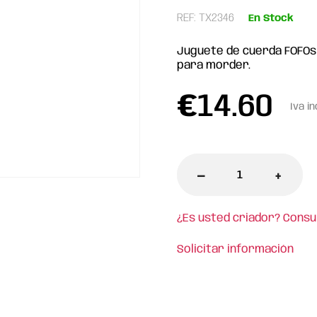
REF: TX2346
En Stock
Juguete de cuerda FOFOs 
para morder.
€
14.60
Iva in
-
+
¿Es usted criador? Consu
Solicitar información