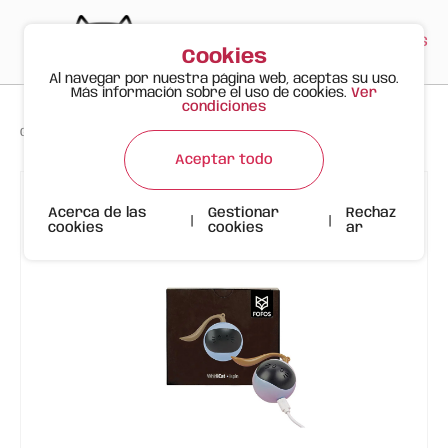
PT
EN
ES
0
Cookies
Al navegar por nuestra página web, aceptas su uso.
Más información sobre el uso de cookies.
Ver
condiciones
>
>
>
Gato Feliz
Productos
Juguete de Bola Mágica para gato FOFOS
Aceptar todo
Acerca de las
Gestionar
Rechaz
|
|
cookies
cookies
ar