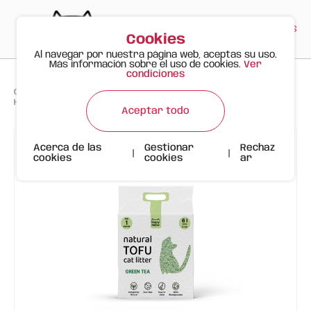
PT
EN
ES
0
Cookies
Al navegar por nuestra página web, aceptas su uso.
Más información sobre el uso de cookies.
Ver
condiciones
>
>
>
Gato Feliz
Productos
HAPPY MEOW ARENA TOFU AGLOMERANTE PARA GATO Té Verde 2mm 6L
Aceptar todo
Acerca de las
Gestionar
Rechaz
|
|
cookies
cookies
ar