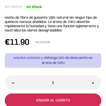
REF: PS0016
En Stock
Hecho de fibra de guisante 100% natural sin ningún tipo de
químicos nocivos añadidos. La arena de TOFU absorbe
rápidamente la humedad y tiene una función aglomerante y
neutraliza los olores desagradables.
€
11.90
Iva incluido
Añada
6
unidades y
obtenga 20% de descuento en
arena de tofu
-
+
AÑADIR AL CARRITO