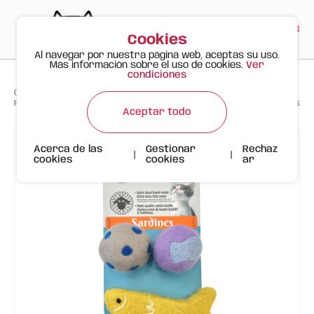
PT
EN
ES
0
Cookies
Al navegar por nuestra página web, aceptas su uso.
Más información sobre el uso de cookies.
Ver
condiciones
>
>
>
Gato Feliz
Productos
FOFOS Sardine Wool Toy 3pk – Juguetes de Lana con Catnip para Gatos
Aceptar todo
Acerca de las
Gestionar
Rechaz
|
|
cookies
cookies
ar