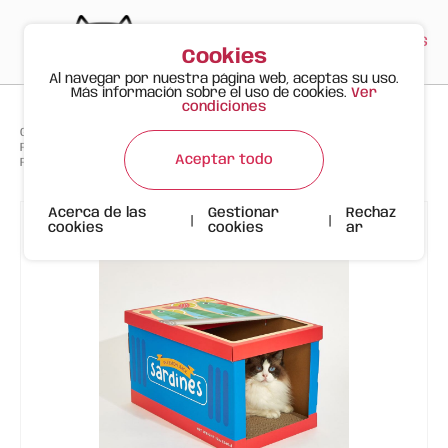
PT
EN
ES
0
Cookies
Al navegar por nuestra página web, aceptas su uso.
Más información sobre el uso de cookies.
Ver
condiciones
>
>
>
Gato Feliz
Productos
FOFOS Sardine Canned Box Scratcher – Rascador para Gatos en
Aceptar todo
Forma de Lata de Sardinas
Acerca de las
Gestionar
Rechaz
|
|
cookies
cookies
ar