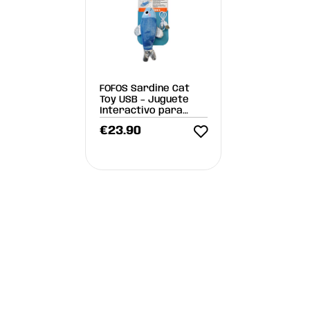
FOFOS Sardine Cat
Toy USB – Juguete
Interactivo para
Gatos con Catnip y
€
23.90
Movimiento