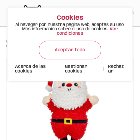
PT
EN
ES
0
Cookies
Al navegar por nuestra página web, aceptas su uso.
Más información sobre el uso de cookies.
Ver
condiciones
>
>
>
Gato Feliz
Productos
FOFOS Papá Noel Resistente – Juguete de Navidad para Perros
Aceptar todo
Acerca de las
Gestionar
Rechaz
|
|
cookies
cookies
ar