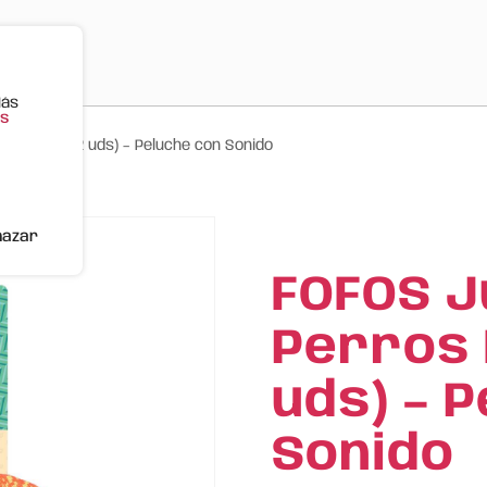
Más
s
it Patos (2 uds) – Peluche con Sonido
hazar
FOFOS J
Perros 
uds) – 
Sonido