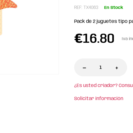
REF: TX4063
En Stock
Pack de 2 juguetes tipo p
€
16.80
Iva in
-
+
¿Es usted criador? Consu
Solicitar información