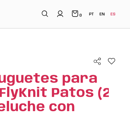
PT
EN
ES
0
uguetes para
FlyKnit Patos (2
Peluche con