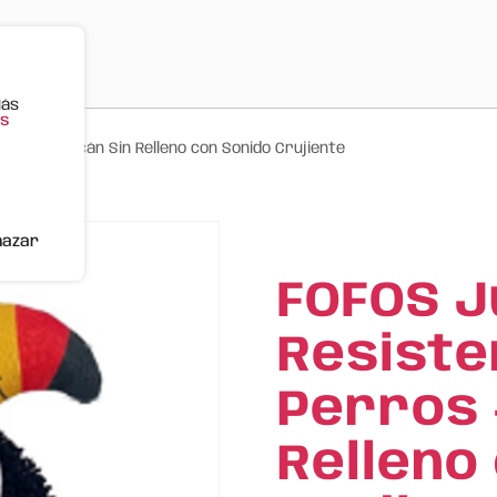
Más
s
rros – Tucán Sin Relleno con Sonido Crujiente
hazar
FOFOS 
Resiste
Perros 
Relleno