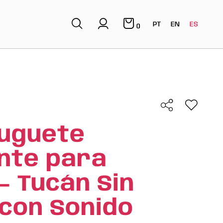
PT
EN
ES
0
Juguete
nte para
– Tucán Sin
 con Sonido