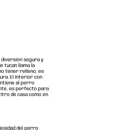
l
 diversión segura y
e tucán llama la
 no tener relleno, es
ra. El interior con
antiene al perro
nte, es perfecto para
ntro de casa como en
riosidad del perro