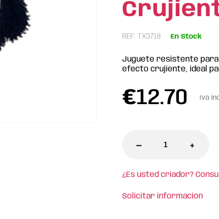
Crujien
REF: TX3718
En Stock
Juguete resistente para 
efecto crujiente, ideal p
€
12.70
Iva in
-
+
¿Es usted criador? Consu
Solicitar información