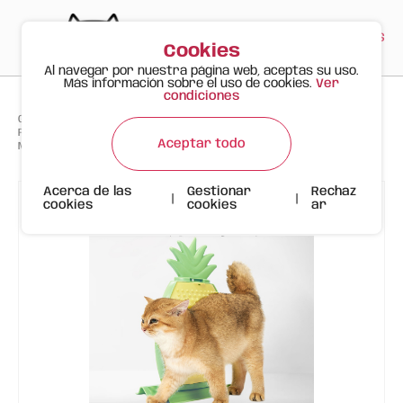
PT
EN
ES
0
Cookies
Al navegar por nuestra página web, aceptas su uso.
Más información sobre el uso de cookies.
Ver
condiciones
>
>
>
Gato Feliz
Productos
FOFOS Cepillo Auto Grooming para Gatos Ananás – Con Catnip y
Aceptar todo
Montaje en Pared
Acerca de las
Gestionar
Rechaz
|
|
cookies
cookies
ar