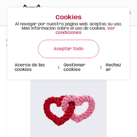
PT
EN
ES
0
Cookies
Al navegar por nuestra página web, aceptas su uso.
Más información sobre el uso de cookies.
Ver
condiciones
>
>
>
Gato Feliz
Productos
Corazones Entretejidos de Cuerda | San Valentín | FOFOS
Aceptar todo
Acerca de las
Gestionar
Rechaz
|
|
cookies
cookies
ar