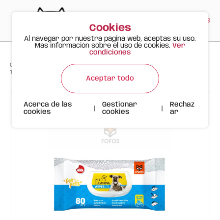
PT
EN
ES
0
Cookies
Al navegar por nuestra página web, aceptas su uso.
Más información sobre el uso de cookies.
Ver
condiciones
>
>
>
Gato Feliz
Productos
Complementos e Areneros
Toallitas de Limpieza FOFOS - Sin Aroma - 80 uds
Aceptar todo
Acerca de las
Gestionar
Rechaz
|
|
cookies
cookies
ar