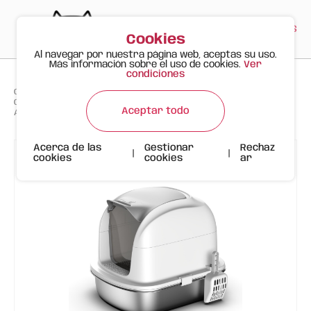
PT
EN
ES
0
Cookies
Al navegar por nuestra página web, aceptas su uso.
Más información sobre el uso de cookies.
Ver
condiciones
>
>
>
Gato Feliz
Productos
Complementos e Areneros
Caja de Arena Premium con Base de Acero Inoxidable y Tapa Frontal
Aceptar todo
Abatible
Acerca de las
Gestionar
Rechaz
|
|
cookies
cookies
ar