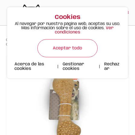
PT
EN
ES
0
Cookies
Al navegar por nuestra página web, aceptas su uso.
Más información sobre el uso de cookies.
Ver
condiciones
>
>
>
Gato Feliz
Productos
Cepillo de Dientes para Perros de Fibra de Madera Ósea FOFOS
Aceptar todo
Acerca de las
Gestionar
Rechaz
|
|
cookies
cookies
ar