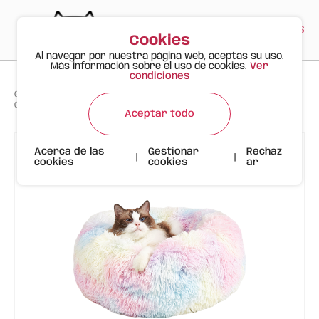
PT
EN
ES
0
Cookies
Al navegar por nuestra página web, aceptas su uso.
Más información sobre el uso de cookies.
Ver
condiciones
>
>
>
Gato Feliz
Productos
Cama para Mascotas Relax Tie-Dye Donut FOFOS
Aceptar todo
Acerca de las
Gestionar
Rechaz
|
|
cookies
cookies
ar