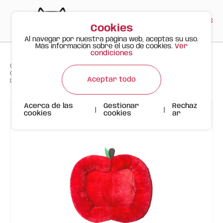
PT
EN
ES
0
Cookies
Al navegar por nuestra página web, aceptas su uso.
Más información sobre el uso de cookies.
Ver
condiciones
>
>
>
Gato Feliz
Productos
Cama Manzana FOFOS - El Refugio Acogedor para tu Mascota
Aceptar todo
Descripción Corta
Acerca de las
Gestionar
Rechaz
|
|
cookies
cookies
ar