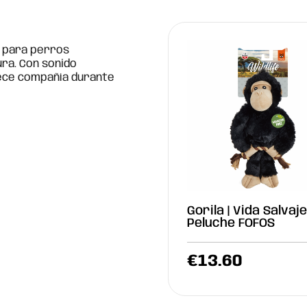
l para perros
ra. Con sonido
rece compañía durante
Gorila | Vida Salvaje
Peluche FOFOS
€
13.60