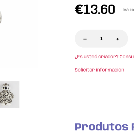
€
13.60
Iva in
-
+
¿Es usted criador? Consu
Solicitar información
l
Produtos 