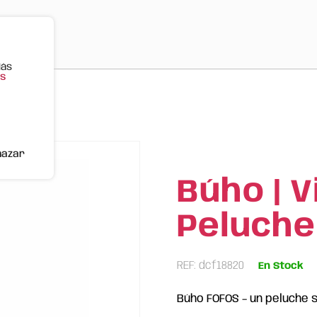
Más
s
S
hazar
Búho | V
Peluche
REF: dcf18820
En Stock
Búho FOFOS – un peluche 