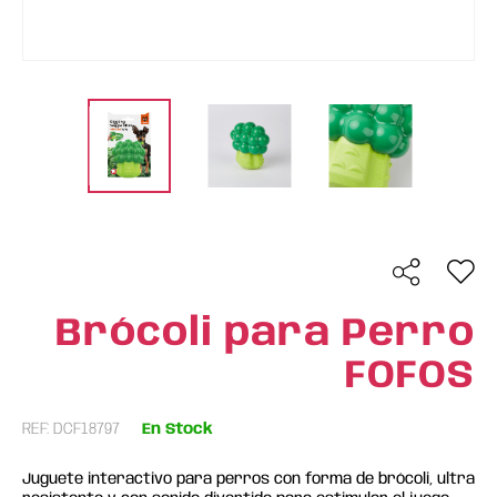
Brócoli para Perro
FOFOS
REF: DCF18797
En Stock
Juguete interactivo para perros con forma de brócoli, ultra