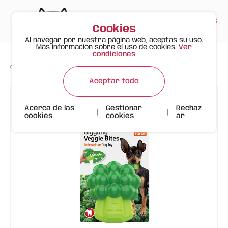
PT
EN
ES
0
Cookies
Al navegar por nuestra página web, aceptas su uso.
Más información sobre el uso de cookies.
Ver
condiciones
>
>
>
Gato Feliz
Productos
Brócoli para Perro FOFOS
Aceptar todo
Acerca de las
Gestionar
Rechaz
|
|
cookies
cookies
ar