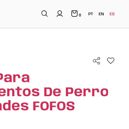
PT
EN
ES
0
Para
entos De Perro
ades FOFOS