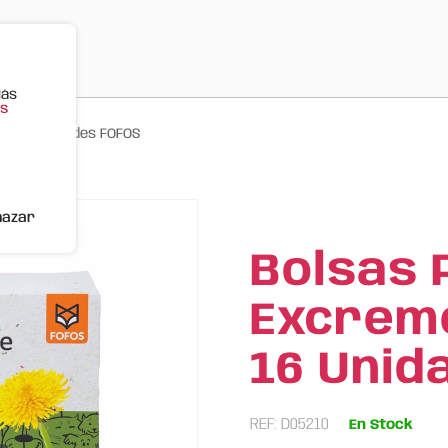
Más
s
ro 16 Unidades FOFOS
hazar
Bolsas 
Excrem
16 Unid
REF: D05210
En Stock