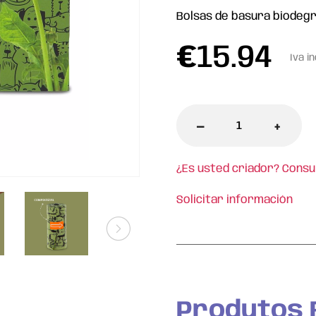
Bolsas de basura biodeg
€
15.94
Iva in
-
+
¿Es usted criador? Consu
Solicitar información
l
Produtos 