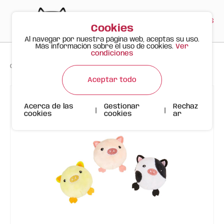
PT
EN
ES
0
Cookies
Al navegar por nuestra página web, aceptas su uso.
Más información sobre el uso de cookies.
Ver
condiciones
>
>
>
Gato Feliz
Productos
Bolas de animales de granja FOFOS
Aceptar todo
Acerca de las
Gestionar
Rechaz
|
|
cookies
cookies
ar