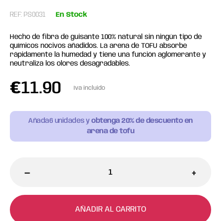
REF: PS0031
En Stock
Hecho de fibra de guisante 100% natural sin ningún tipo de
químicos nocivos añadidos. La arena de TOFU absorbe
rápidamente la humedad y tiene una función aglomerante y
neutraliza los olores desagradables.
€
11.90
Iva incluido
Añada
6
unidades y
obtenga 20% de descuento en
arena de tofu
-
+
AÑADIR AL CARRITO