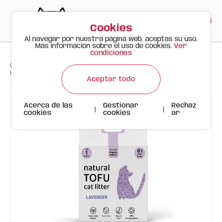
PT
EN
ES
0
Cookies
Al navegar por nuestra página web, aceptas su uso.
Más información sobre el uso de cookies.
Ver
condiciones
>
>
>
Gato Feliz
Productos
Arenas
HAPPY MEOW ARENA TOFU AGLOMERANTE PARA GATO Lavanda 2mm 6L
Aceptar todo
Acerca de las
Gestionar
Rechaz
|
|
cookies
cookies
ar