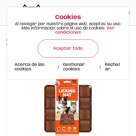
PT
EN
ES
0
Cookies
Al navegar por nuestra página web, aceptas su uso.
Más información sobre el uso de cookies.
Ver
condiciones
>
>
>
Gato Feliz
Productos
Alfombrilla de Lamer FOFOS - Marrón Oscuro | 21x21 cm
Aceptar todo
Acerca de las
Gestionar
Rechaz
|
|
cookies
cookies
ar